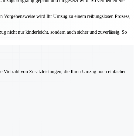
s Umzugs sorgfältig geplant und umgesetzt wird. So vermeiden Sie
ten Vorgehensweise wird Ihr Umzug zu einem reibungslosen Prozess,
ug nicht nur kinderleicht, sondern auch sicher und zuverlässig. So
ne Vielzahl von Zusatzleistungen, die Ihren Umzug noch einfacher