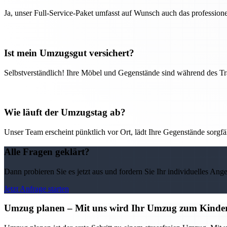
Ja, unser Full-Service-Paket umfasst auf Wunsch auch das professio
Ist mein Umzugsgut versichert?
Selbstverständlich! Ihre Möbel und Gegenstände sind während des Tra
Wie läuft der Umzugstag ab?
Unser Team erscheint pünktlich vor Ort, lädt Ihre Gegenstände sorgfälti
Alle Fragen geklärt?
Dann probieren Sie es jetzt aus und fordern Sie Ihr individuelles Ang
Jetzt Anfrage starten
Umzug planen – Mit uns wird Ihr Umzug zum Kinder